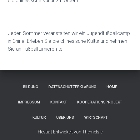
die chinesische Kultur zu fördern.
Jeden Sommer veranstalten wir ein Jugendfußballcamp
in China. Erleben Sie die chinesische Kultur und nehmen
Sie an Fußballturnieren teil.
BILDUNG
DATENSCHUTZERKLÄRUNG
HOME
IMPRESSUM
KONTAKT
KOOPERATIONSPROJEKT
KULTUR
ÜBER UNS
WIRTSCHAFT
Hestia | Entwickelt von
ThemeIsle