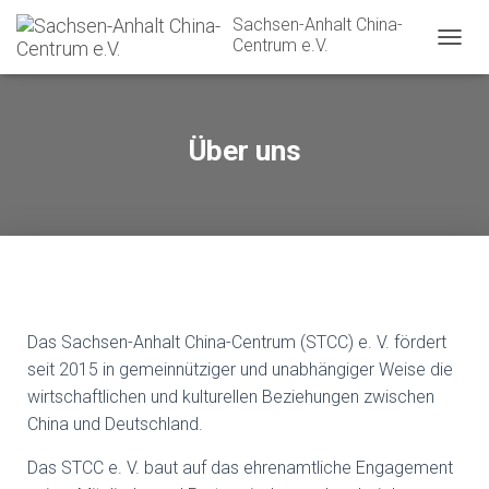
Sachsen-Anhalt China-
Centrum e.V.
N
A
V
I
G
Über uns
A
T
I
O
N
U
M
S
C
Das Sachsen-Anhalt China-Centrum (STCC) e. V. fördert
H
A
seit 2015 in gemeinnütziger und unabhängiger Weise die
L
wirtschaftlichen und kulturellen Beziehungen zwischen
T
China und Deutschland.
E
N
Das STCC e. V. baut auf das ehrenamtliche Engagement