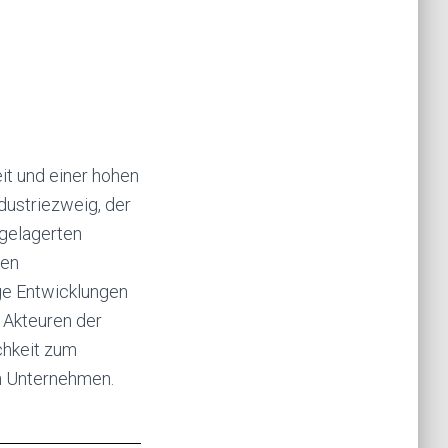
it und einer hohen
ndustriezweig, der
hgelagerten
hen
ge Entwicklungen
 Akteuren der
chkeit zum
n Unternehmen.