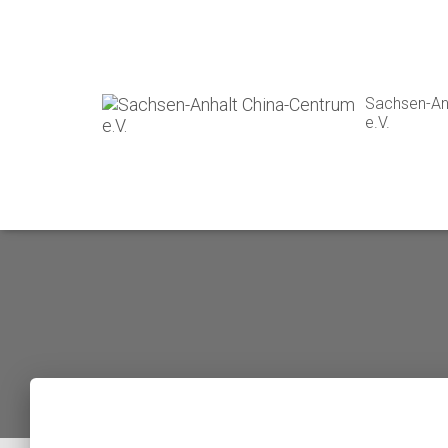
Sachsen-An
e.V.